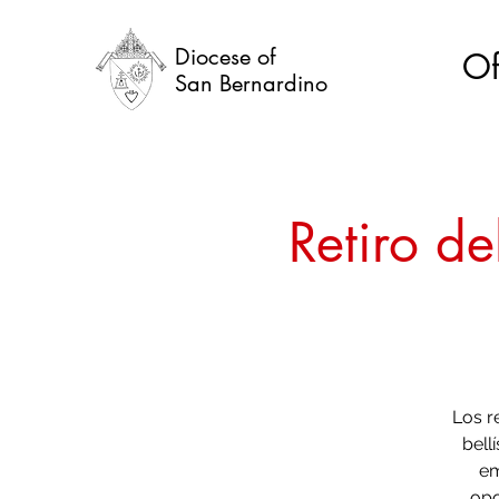
Diocese of
Of
San Bernardino
Retiro d
Los r
bell
em
opo