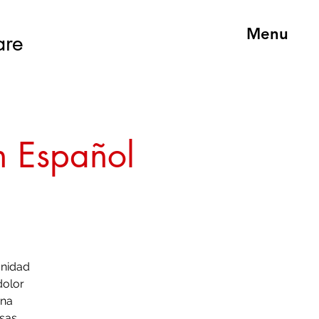
Menu
are
n Español
unidad
dolor
una
sas.