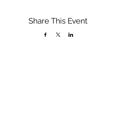
Share This Event
QUICK LINKS
Diocese of San Bernardino Site
Department of Life, Dignity, and Justice Site
Rachel's Vineyard Site
California Catholic Conference Site