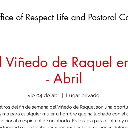
fice of Respect Life and Pastoral C
el Viñedo de Raquel e
- Abril
vie 04 de abr
  |  
Lugar privado.
etiros del fin de semana del Viñedo de Raquel son una oport
ísima para cualquier mujer u hombre que ha luchado con el 
ocional o espiritual de un aborto. Es terapia para el alma y 
rtunidad para desahogar y reconciliar las emociones doloro