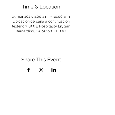
Time & Location
25 mar 2023, 9:00 a.m. – 10:00 a.m.
Ubicación cercana a continuación
(exterior), 855 E Hospitality Ln, San
Bernardino, CA 92408, EE. UU.
Share This Event
CONNECT WITH US
(909) 475-5350
respect&care@sbdiocese.org