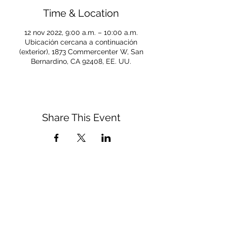
Time & Location
12 nov 2022, 9:00 a.m. – 10:00 a.m.
Ubicación cercana a continuación
(exterior), 1873 Commercenter W, San
Bernardino, CA 92408, EE. UU.
Share This Event
CONNECT WITH US
(909) 475-5350
respect&care@sbdiocese.org