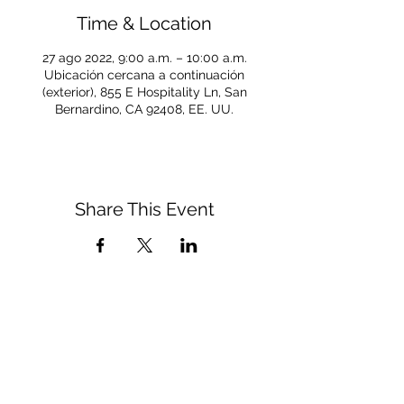
Time & Location
27 ago 2022, 9:00 a.m. – 10:00 a.m.
Ubicación cercana a continuación
(exterior), 855 E Hospitality Ln, San
Bernardino, CA 92408, EE. UU.
Share This Event
CONNECT WITH US
(909) 475-5350
respect&care@sbdiocese.org