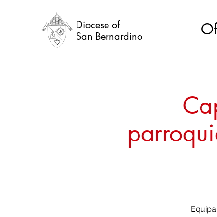
Diocese of
Of
San Bernardino
Cap
parroquia
Equipar