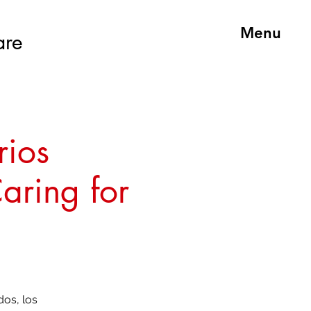
Menu
are
rios
Caring for
dos, los