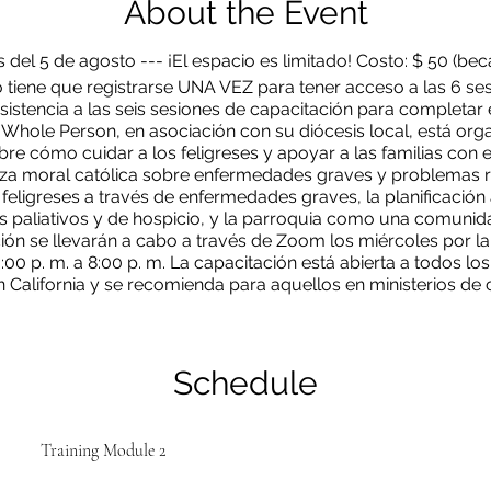
About the Event
s del 5 de agosto --- ¡El espacio es limitado! Costo: $ 50 (bec
 tiene que registrarse UNA VEZ para tener acceso a las 6 ses
asistencia a las seis sesiones de capacitación para completar
the Whole Person, en asociación con su diócesis local, está or
obre cómo cuidar a los feligreses y apoyar a las familias co
za moral católica sobre enfermedades graves y problemas re
s feligreses a través de enfermedades graves, la planificación 
s paliativos y de hospicio, y la parroquia como una comuni
ión se llevarán a cabo a través de Zoom los miércoles por la
00 p. m. a 8:00 p. m. La capacitación está abierta a todos lo
n California y se recomienda para aquellos en ministerios d
ra los Enfermos y los Confinados en el Hogar, Ministros Step
Enfermeras Parroquiales, San Vicente de Paúl, etc.
r the Whole Person es una asociación estatal entre los obispos
a, que busca garantizar que los feligreses y familiares esté
Schedule
edades graves, su viaje al final de la vida y/ u otros mom
apoyo médico y espiritual.
mación por favor visite:
https://wholeperson.care/
o póngase
Training Module 2
cwpinitiative@gmail.com