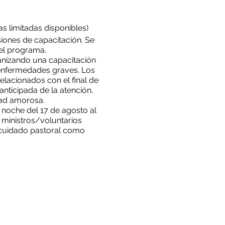
as limitadas disponibles)
iones de capacitación. Se
 el programa.
ganizando una capacitación
n enfermedades graves. Los
lacionados con el final de
anticipada de la atención,
dad amorosa.
 noche del 17 de agosto al
s ministros/voluntarios
e cuidado pastoral como
hens, Caballeros de Malta,
 y los sistemas de salud
n acompañados, amados y
entos en que se necesita
 en contacto con