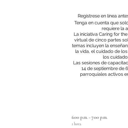
Regístrese en línea ante
Tenga en cuenta que solo
requiere la 
La iniciativa Caring for 
virtual de cinco partes s
temas incluyen la enseñan
la vida, el cuidado de lo
los cuidado
Las sesiones de capacitac
14 de septiembre de 6:
parroquiales activos e
Ministros Eucarísticos pa
La iniciativa Caring fo
católicos de Californi
apoyados durante enferm
Para mayor infor
6:00 p.m. - 7:00 p.m.
1 hora