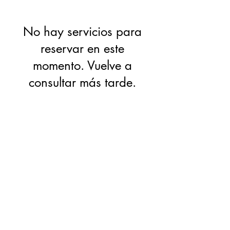
No hay servicios para
reservar en este
momento. Vuelve a
consultar más tarde.
CONNECT WITH US
(909) 475-5350
respect&care@sbdiocese.org
QUICK LINKS
Diocese of San Bernardino Site
Department of Life, Dignity, and Justice Site